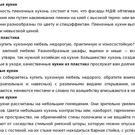
ые кухни
сть пленочных кухонь состоит в том, что фасады МДФ обтягиваю
ния или путем наклеивания пленки на клей с высокой термо- или в
они разнообразны по цвету и спецэффектам. Пленочные кухни выг
и невысокой ценой.
 пластика
упить кухонную мебель недорогую, практичную и износостойкую
т элитной мебели. Разнообразные шкафы, ящички и ниши — вс
 утвари, так нужной хозяйкам на кухне. Большинство кухонь созд
е в уходе, качественные
кухни из пластик
а прослужат вам долгие
ые кухни
собираетесь купить кухонную мебель недорого, обратите внима
(напольных и навесных) с различными видами открывания, не
аются, меняются местами и словно по волшебству вписываются в 
ие кухни
ухни рассчитаны на небольшие помещения. Они зрительно увели
ов. Цвета небольших кухонь контрастны или, наоборот, гармоничн
е пространство, не обременяйте стены полочками и не вешайте п
ют от соседства стильной римской шторы, которую можно опускат
а с гостиной, на их стыке может находиться барная стойка, с усп