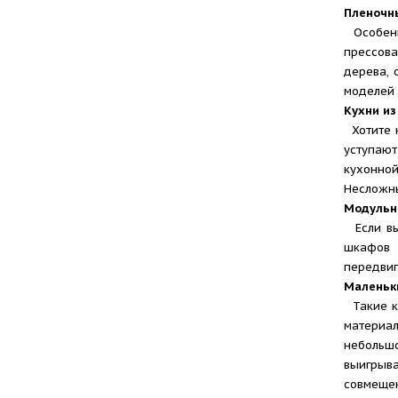
Пленочн
Особенно
прессова
дерева, 
моделей 
Кухни из
Хотите к
уступаю
кухонной
Несложны
Модульн
Если вы 
шкафов 
передвиг
Маленьк
Такие к
материал
небольшо
выигрыва
совмещен