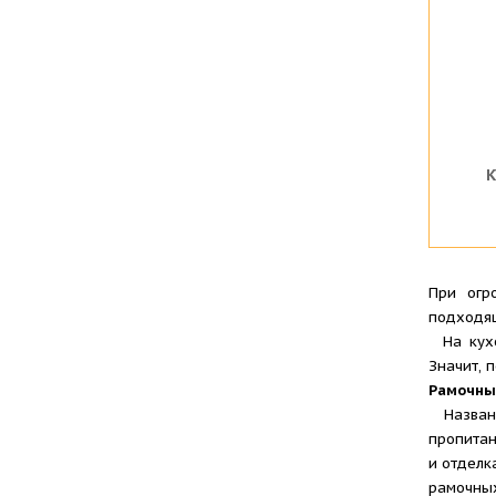
К
При огр
подходящ
На кухо
Значит, 
Рамочны
Названи
пропитан
и отделк
рамочных