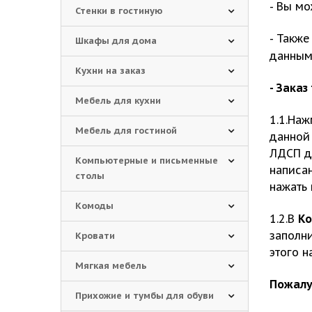
- Вы м
Стенки в гостиную
- Также
Шкафы для дома
данным
Кухни на заказ
- Зака
Мебель для кухни
1.1.На
Мебель для гостиной
данной
ЛДСП д
Компьютерные и письменные
написан
столы
нажать 
Комоды
1.2.В
Ко
заполн
Кровати
этого н
Мягкая мебель
Пожалу
Прихожие и тумбы для обуви