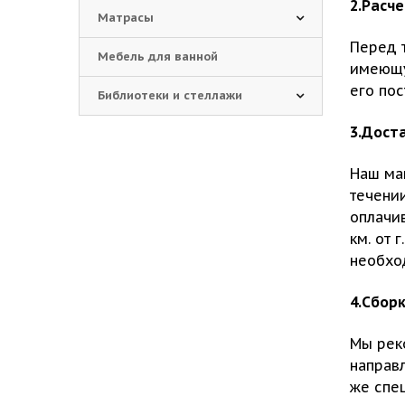
2.Расче
Матрасы
Перед т
Мебель для ванной
имеющу
его пос
Библиотеки и стеллажи
3.Дост
Наш ма
течении
оплачив
км. от 
необхо
4
.Сбор
Мы рек
направ
же спец