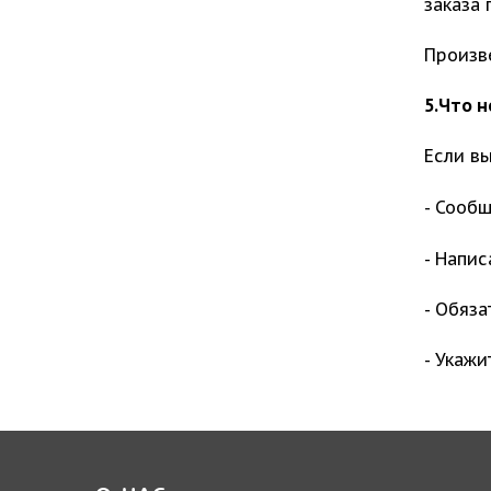
заказа 
Произв
5.Что 
Если в
- Сооб
- Напис
- Обяза
- Укажи