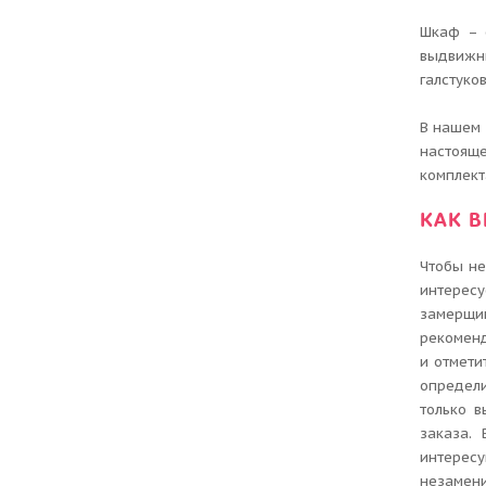
Шкаф – 
выдвижн
галстуко
В нашем
настояще
комплект
КАК 
Чтобы не
интересу
замерщи
рекоменд
и отмети
определи
только в
заказа.
интерес
незамен