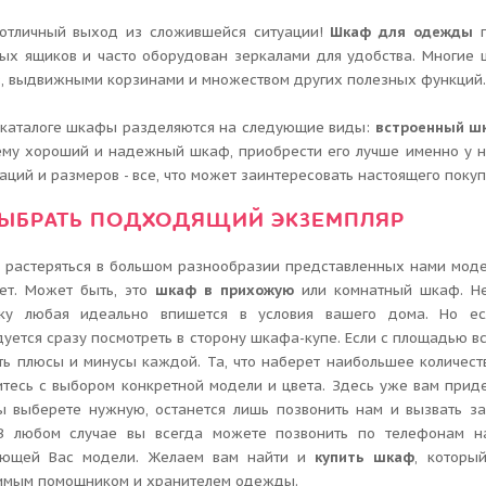
отличный выход из сложившейся ситуации!
Шкаф для одежды
п
ых ящиков и часто оборудован зеркалами для удобства. Многие
в, выдвижными корзинами и множеством других полезных функций
 каталоге шкафы разделяются на следующие виды:
встроенный ш
му хороший и надежный шкаф, приобрести его лучше именно у н
аций и размеров - все, что может заинтересовать настоящего покуп
ВЫБРАТЬ ПОДХОДЯЩИЙ ЭКЗЕМПЛЯР
 растеряться в большом разнообразии представленных нами модел
ет. Может быть, это
шкаф в прихожую
или комнатный шкаф. Не 
ку любая идеально впишется в условия вашего дома. Но ес
уется сразу посмотреть в сторону шкафа-купе. Если с площадью вс
ть плюсы и минусы каждой. Та, что наберет наибольшее количест
тесь с выбором конкретной модели и цвета. Здесь уже вам приде
ы выберете нужную, останется лишь позвонить нам и вызвать з
 В любом случае вы всегда можете позвонить по телефонам н
ующей Вас модели. Желаем вам найти и
купить шкаф
, которы
имым помощником и хранителем одежды.