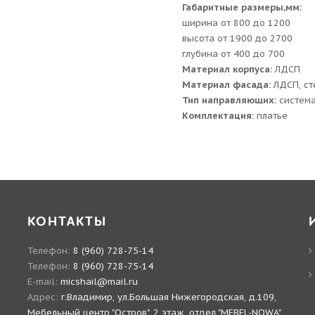
Габаритные размеры,мм:
ширина от 800 до 1200
высота от 1900 до 2700
глубина от 400 до 700
Материал корпуса:
ЛДСП
Материал фасада:
ЛДСП, ст
Тип направляющих:
система
Комплектация:
платье
КОНТАКТЫ
Телефон:
8 (960) 728-75-14
Телефон:
8 (960) 728-75-14
E-mail:
micshail@mail.ru
Адрес:
г.Владимир, ул.Большая Нижегородская, д.109,
Мебельный центр "Остров", 2 этаж, отдел "MEBEL-NOWA"