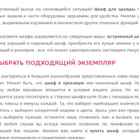
отличный выход из сложившейся ситуации!
Шкаф для одежды
п
ых ящиков и часто оборудован зеркалами для удобства. Многие
в, выдвижными корзинами и множеством других полезных функций
 каталоге шкафы разделяются на следующие виды:
встроенный ш
му хороший и надежный шкаф, приобрести его лучше именно у н
аций и размеров - все, что может заинтересовать настоящего покуп
ВЫБРАТЬ ПОДХОДЯЩИЙ ЭКЗЕМПЛЯР
 растеряться в большом разнообразии представленных нами модел
ет. Может быть, это
шкаф в прихожую
или комнатный шкаф. Не 
ку любая идеально впишется в условия вашего дома. Но ес
уется сразу посмотреть в сторону шкафа-купе. Если с площадью вс
ть плюсы и минусы каждой. Та, что наберет наибольшее количест
тесь с выбором конкретной модели и цвета. Здесь уже вам приде
ы выберете нужную, останется лишь позвонить нам и вызвать з
 В любом случае вы всегда можете позвонить по телефонам н
ующей Вас модели. Желаем вам найти и
купить шкаф
, которы
имым помощником и хранителем одежды.