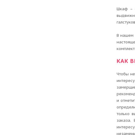
Шкаф – 
выдвижн
галстуко
В нашем
настояще
комплект
КАК 
Чтобы не
интересу
замерщи
рекоменд
и отмети
определи
только в
заказа.
интерес
незамен