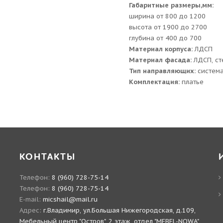
Габаритные размеры,мм:
ширина от 800 до 1200
высота от 1900 до 2700
глубина от 400 до 700
Материал корпуса:
ЛДСП
Материал фасада:
ЛДСП, ст
Тип направляющих:
система
Комплектация:
платье
КОНТАКТЫ
Телефон:
8 (960) 728-75-14
Телефон:
8 (960) 728-75-14
E-mail:
micshail@mail.ru
Адрес:
г.Владимир, ул.Большая Нижегородская, д.109,
Мебельный центр "Остров", 2 этаж, отдел "MEBEL-NOWA"