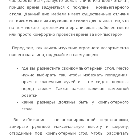
час работы Вы чувствуете боль в спине или шее? Значит,
пришло время задуматься о
покупке компьютерного
стола
. Данный вид мебели имеет существенные отличия
от
письменных или кухонных столов
для начала тем, что
на нем можно эргономично организовать рабочее место
или просто комфортно провести время за компьютером.
Перед тем, как начать изучение огромного ассортимента
нашего магазина, подумайте о следующем:
где вы разместите свой
компьютерный стол
. Место
нужно выбирать так, чтобы избежать попадания
прямых солнечных лучей и не сидеть впритык
перед столом. Также важно наличие надежной
розетки;
какие размеры должны быть у компьютерного
стола.
Во избежание незапланированной перестановки,
замерьте рулеткой максимальную высоту и ширину,
отводимые под компьютерный стол. Чтобы рассчитать