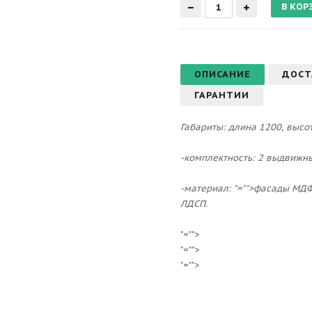
ОПИСАНИЕ
ДОСТ
ГАРАНТИИ
Габариты: длина 1200, высот
-комплектность: 2 выдвижны
-материал:
"="">фасады МДФ
ЛДСП.
"="">
"="">
"="">