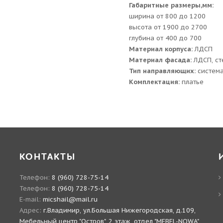
Габаритные размеры,мм:
ширина от 800 до 1200
высота от 1900 до 2700
глубина от 400 до 700
Материал корпуса:
ЛДСП
Материал фасада:
ЛДСП, ст
Тип направляющих:
система
Комплектация:
платье
КОНТАКТЫ
Телефон:
8 (960) 728-75-14
Телефон:
8 (960) 728-75-14
E-mail:
micshail@mail.ru
Адрес:
г.Владимир, ул.Большая Нижегородская, д.109,
Мебельный центр "Остров", 2 этаж, отдел "MEBEL-NOWA"