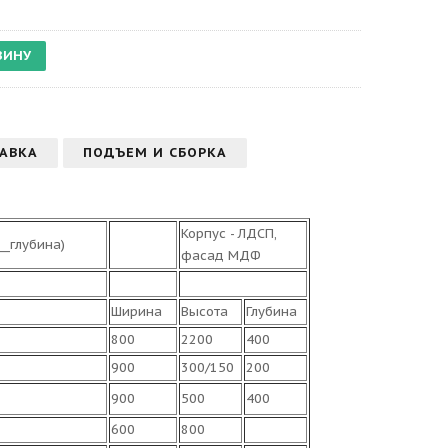
АВКА
ПОДЪЕМ И СБОРКА
Корпус - ЛДСП,
_глубина)
фасад МДФ
Ширина
Высота
Глубина
800
2200
400
900
300/150
200
900
500
400
600
800