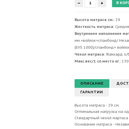
Высота матраса см.:
29
Жесткость матраса:
Средня
Внутреннее наполнение ма
мм.+войлок+спанбонд/ Нез
(EVS 1000)/спанбонд+ войло
Чехол матраса:
Жаккард х/
Макс.вес/1 сп.место кг.:
130
ОПИСАНИЕ
ДОСТ
ГАРАНТИИ
Высота матраса - 29 см.
Оптимальная нагрузка на одн
Стандартный чехол мартаса 
Основание матраса - Незав