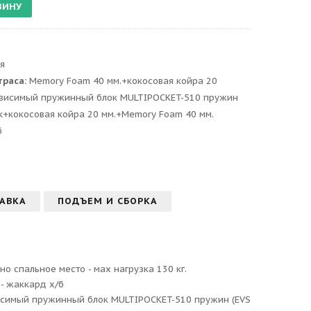
я
траса:
Memory Foam 40 мм.+кокосовая койра 20
ависимый пружинный блок MULTIPOCKET-510 пружин
к+кокосовая койра 20 мм.+Memory Foam 40 мм.
б
АВКА
ПОДЪЕМ И СБОРКА
о спальное место - мах нагрузка 130 кг.
- жаккард х/б
исимый пружинный блок MULTIPOCKET-510 пружин (EVS