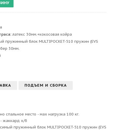
я
траса:
латекс 30мм.+кокосовая койра
ый пружинный блок MULTIPOCKET-510 пружин (EVS
йбер 30мм.
б
АВКА
ПОДЪЕМ И СБОРКА
о спальное место - мах нагрузка 100 кг.
- жаккард х/б
исимый пружинный блок MULTIPOCKET-510 пружин (EVS