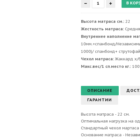
Высота матраса см.:
22
Жесткость матраса:
Средня
Внутреннее наполнение ма
10мм.+спанбонд/Независим
1000)/ спанбонд+ струтофа
Чехол матраса:
Жаккард х/
Макс.вес/1 сп.место кг.:
100
ОПИСАНИЕ
ДОСТ
ГАРАНТИИ
Высота матраса - 22 см.
Оптимальная нагрузка на одн
Стандартный чехол мартаса 
Основание матраса - Незав