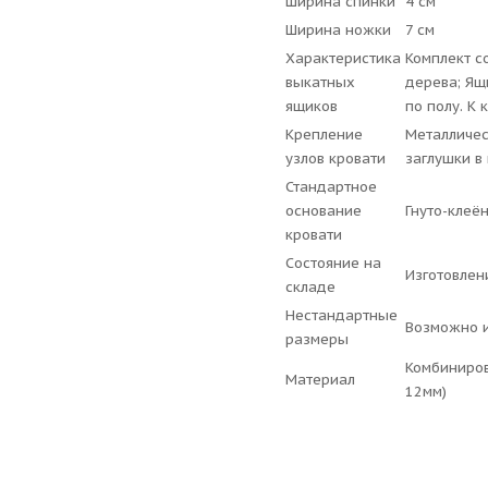
Ширина спинки
4 см
Ширина ножки
7 см
Характеристика
Комплект с
выкатных
дерева; Ящ
ящиков
по полу. К 
Крепление
Металличес
узлов кровати
заглушки в
Стандартное
основание
Гнуто-клеё
кровати
Состояние на
Изготовлен
складе
Нестандартные
Возможно и
размеры
Комбиниров
Материал
12мм)