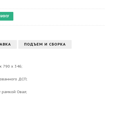
АВКА
ПОДЪЕМ И СБОРКА
х 790 х 346;
ованного ДСП;
рамкой Овал;