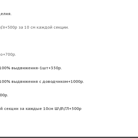
елия.
Гл+500р за 10 см каждой секции.
ло+700р.
100% выдвижения-1шт+350р.
100% выдвижения с доводчиком+1000р.
00р.
й секции за каждые 10см Ш\В\ГЛ+500р