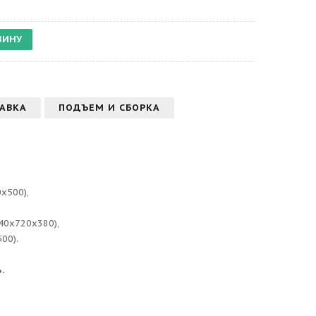
АВКА
ПОДЪЕМ И СБОРКА
0х500),
840х720х380),
500).
.