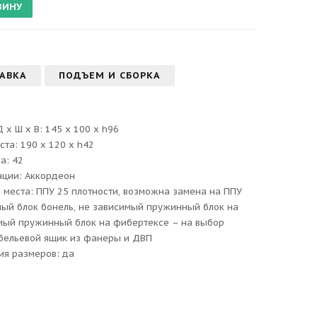
АВКА
ПОДЪЕМ И СБОРКА
х Ш х В: 145 x 100 x h96
та: 190 x 120 x h42
а: 42
ции: Аккордеон
 места: ППУ 25 плотности, возможна замена на ППУ
ный блок бонель, не зависимый пружинный блок на
мый пружинный блок на фибертексе – на выбор
 бельевой ящик из фанеры и ДВП
ия размеров: да