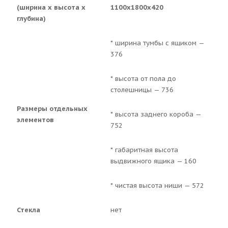
(ширина х высота х
1100х1800х420
глубина)
* ширина тумбы с ящиком —
376
* высота от пола до
столешницы — 736
Размеры отдельных
* высота заднего короба —
элементов
752
* габаритная высота
выдвижного ящика — 160
* чистая высота ниши — 572
Стекла
нет