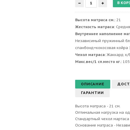
Высота матраса см.:
21
Жесткость матраса:
Средня
Внутреннее наполнение ма
Независимый пружинный бло
спанбонд+кокосовая койра 
Чехол матраса:
Жаккард х/
Макс.вес/1 сп.место кг.:
105
ОПИСАНИЕ
ДОСТ
ГАРАНТИИ
Высота матраса - 21 см.
Оптимальная нагрузка на одн
Стандартный чехол мартаса 
Основание матраса - Незав