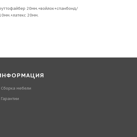
труттофайбер 20мм.+войлок+спанбонд/
10мм.+латекс 20мм.
ИНФОРМАЦИЯ
Сборка мебели
Гарантии