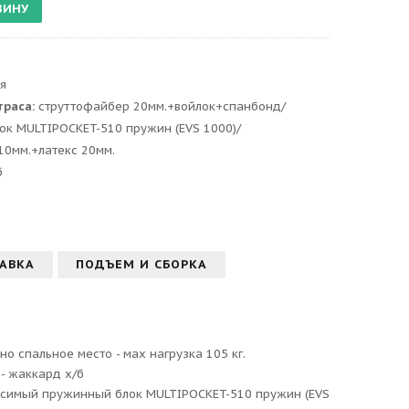
я
траса:
струттофайбер 20мм.+войлок+спанбонд/
к MULTIPOCKET-510 пружин (EVS 1000)/
10мм.+латекс 20мм.
б
АВКА
ПОДЪЕМ И СБОРКА
о спальное место - мах нагрузка 105 кг.
- жаккард х/б
исимый пружинный блок MULTIPOCKET-510 пружин (EVS